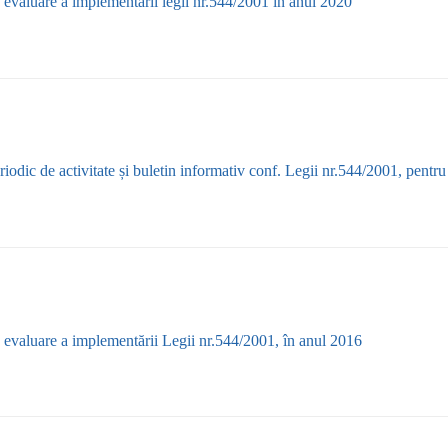
 evaluare a implementarii legii nr.544/2001 in anul 2020
iodic de activitate și buletin informativ conf. Legii nr.544/2001, pentr
 evaluare a implementării Legii nr.544/2001, în anul 2016