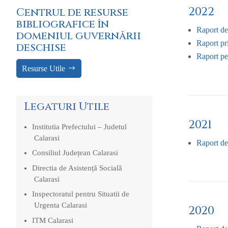
2022
Centrul de resurse
bibliografice în
Raport de
domeniul guvernării
Raport pr
deschise
Raport per
Resurse Utile
Legaturi Utile
2021
Institutia Prefectului – Judetul
Calarasi
Raport de
Consiliul Județean Calarasi
Directia de Asistență Socială
Calarasi
Inspectoratul pentru Situatii de
Urgenta Calarasi
2020
ITM Calarasi