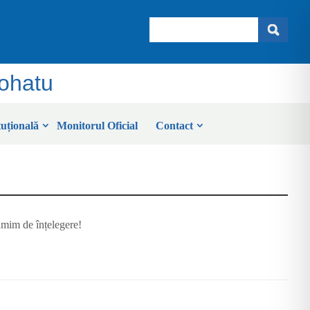
Search
Sohatu
tuțională
Monitorul Oficial
Contact
umim de înțelegere!