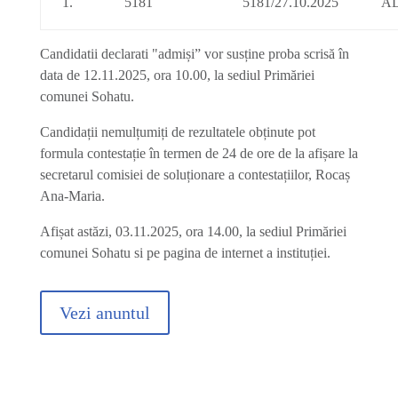
1.
5181
5181/27.10.2025
A
Candidatii declarati "admiși” vor susține proba scrisă în
data de 12.11.2025, ora 10.00, la sediul Primăriei
comunei Sohatu.
Candidații nemulțumiți de rezultatele obținute pot
formula contestație în termen de 24 de ore de la afișare la
secretarul comisiei de soluționare a contestațiilor, Rocaș
Ana-Maria.
Afișat astăzi, 03.11.2025, ora 14.00, la sediul Primăriei
comunei Sohatu si pe pagina de internet a instituției.
Vezi anuntul