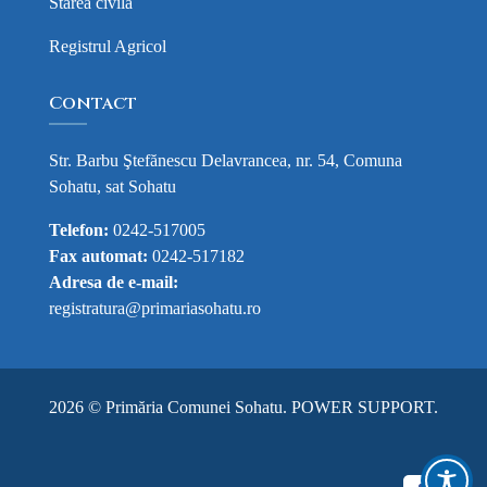
Starea civila
Registrul Agricol
Contact
Str. Barbu Ştefănescu Delavrancea, nr. 54, Comuna
Sohatu, sat Sohatu
Telefon:
0242-517005
Fax automat:
0242-517182
Adresa de e-mail:
registratura@primariasohatu.ro
2026 © Primăria Comunei Sohatu.
POWER SUPPORT
.