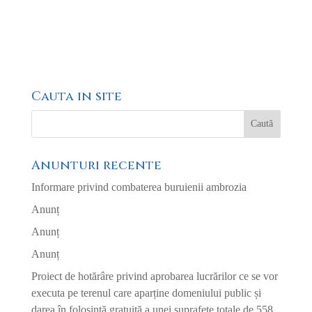
Cauta in site
Anunturi recente
Informare privind combaterea buruienii ambrozia
Anunț
Anunț
Anunț
Proiect de hotărâre privind aprobarea lucrărilor ce se vor
executa pe terenul care aparține domeniului public și
darea în folosință gratuită a unei suprafețe totale de 558