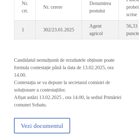
Nr.
Denumirea
Nr. cerere
probei
crt.
postului
scrise
Agent
56,33
1
302/23.01.2025
agricol
punct
Candidatul nemulțumit de rezultatele obținute poate
formula contestație până la data de 13.02.2025, ora
14.00.
Contestația se va depune la secretarul comisiei de
soluționare a contestațiilor.
Afișat astăzi 13.02.2025 , ora 14.00, la sediul Primăriei
comunei Sohatu.
Vezi documentul