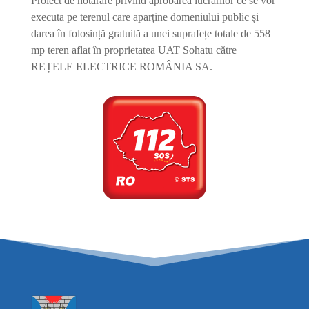
Proiect de hotărâre privind aprobarea lucrărilor ce se vor
executa pe terenul care aparține domeniului public și
darea în folosință gratuită a unei suprafețe totale de 558
mp teren aflat în proprietatea UAT Sohatu către
REȚELE ELECTRICE ROMÂNIA SA.