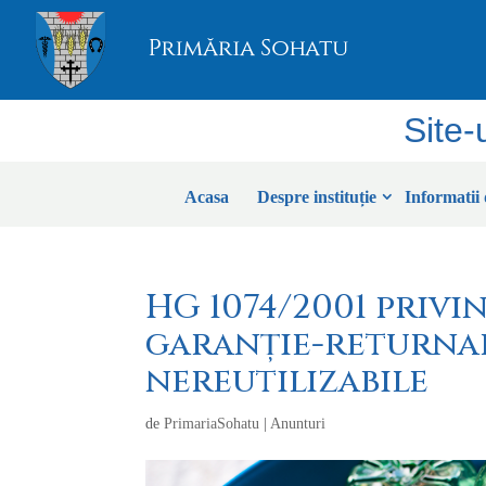
Site-
Acasa
Despre instituție
Informatii 
HG 1074/2001 privi
garanție-returnar
nereutilizabile
de
PrimariaSohatu
|
Anunturi