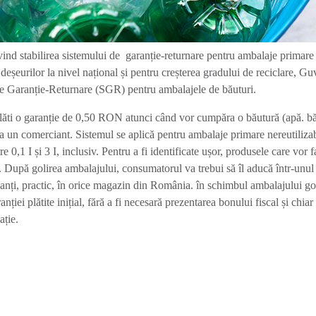
nd stabilirea sistemului de garanție-returnare pentru ambalaje primare
 deșeurilor la nivel național și pentru creșterea gradului de reciclare, G
e Garanție-Returnare (SGR) pentru ambalajele de băuturi.
plăti o garanție de 0,50 RON atunci când vor cumpăra o băutură (apă. bă
e la un comerciant. Sistemul se aplică pentru ambalaje primare nereutiliza
e 0,1 I și 3 I, inclusiv. Pentru a fi identificate ușor, produsele care vor 
c. După golirea ambalajului, consumatorul va trebui să îl aducă într-unul
anți, practic, în orice magazin din România. în schimbul ambalajului go
ției plătite inițial, fără a fi necesară prezentarea bonului fiscal și chiar
ație.