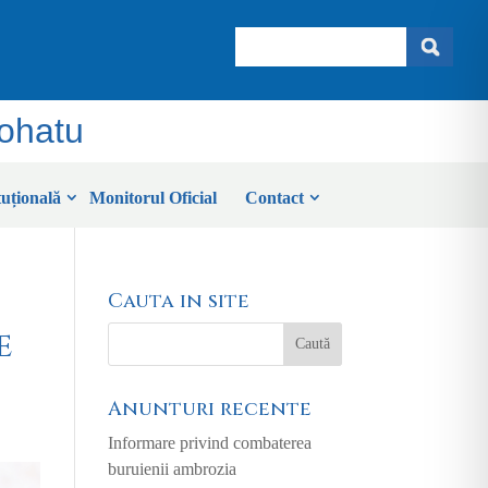
Search
Sohatu
tuțională
Monitorul Oficial
Contact
Cauta in site
e
Anunturi recente
Informare privind combaterea
buruienii ambrozia