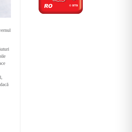
uvernul
uturi
bile
face
l,
 dacă