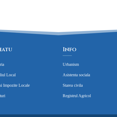
hatu
Info
ria
Urbanism
liul Local
Asistenta sociala
si Impozite Locale
Starea civila
uri
Registrul Agricol