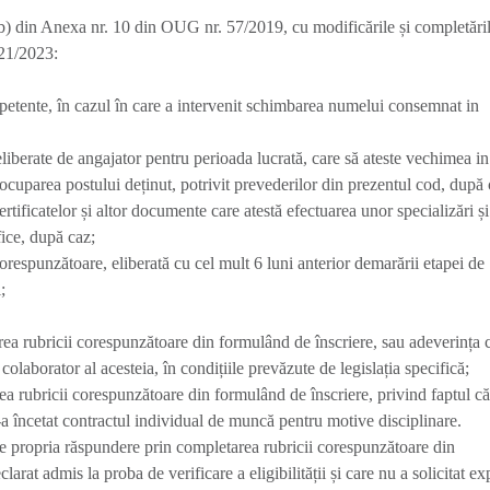
. b) din Anexa nr. 10 din OUG nr. 57/2019, cu modificările și completări
121/2023:
mpetente, în cazul în care a intervenit schimbarea numelui consemnat in
liberate de angajator pentru perioada lucrată, care să ateste vechimea in
 ocuparea postului deținut, potrivit prevederilor din prezentul cod, după 
ertificatelor și altor documente care atestă efectuarea unor specializări și
ice, după caz;
corespunzătoare, eliberată cu cel mult 6 luni anterior demarării etapei de
;
rea rubricii corespunzătoare din formulând de înscriere, sau adeverința 
au colaborator al acesteia, în condițiile prevăzute de legislația specifică;
ea rubricii corespunzătoare din formulând de înscriere, privind faptul că
 i-a încetat contractul individual de muncă pentru motive disciplinare.
 pe propria răspundere prin completarea rubricii corespunzătoare din
larat admis la proba de verificare a eligibilității și care nu a solicitat ex