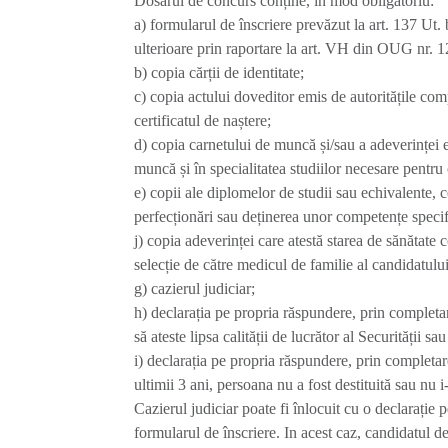
Dosarul de concurs conține, în mod obligatoriu:
a) formularul de înscriere prevăzut la art. 137 Ut
ulterioare prin raportare la art. VH din OUG nr. 
b) copia cărții de identitate;
c) copia actului doveditor emis de autoritățile co
certificatul de naștere;
d) copia carnetului de muncă și/sau a adeverinței e
muncă și în specialitatea studiilor necesare pentru
e) copii ale diplomelor de studii sau echivalente, c
perfecționări sau deținerea unor competențe specif
j) copia adeverinței care atestă starea de sănătate 
selecție de către medicul de familie al candidatului
g) cazierul judiciar;
h) declarația pe propria răspundere, prin completa
să ateste lipsa calității de lucrător al Securității s
i) declarația pe propria răspundere, prin completar
ultimii 3 ani, persoana nu a fost destituită sau nu
Cazierul judiciar poate fi înlocuit cu o declarație
formularul de înscriere. In acest caz, candidatul dec