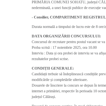
PRIMĂRIA COMUNEI SOHATU, județul CĂLĂRAȘI,
nederminată, a unei funcții publice de execuție vac
- Consilier, COMPARTIMENT REGISTRUL
Durata normală a timpului de lucru este de 8 ore/
DATA ORGANIZĂRII CONCURSULUI:
Concursul de recrutare pentru postul vacant se v
Proba scrisă : 17 noiembrie 2025, ora 10.00
Interviu : Data și ora probei de interviu se va afiș
rezultatelor probei scrise.
CONDIȚII GENERALE:
Candidații trebuie să îndeplinească condițiile pre
modificările și completările ulterioare.
Dosarele de înscriere la concurs se depun în terme
internet a primăriei, respectiv în perioada 10 oct
județul Călărași.