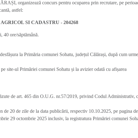
 organizează concurs pentru ocuparea prin recrutare, pe perioa
antă, astfel:
 AGRICOL SI CADASTRU - 204268
zi, 40 ore/săptămână.
a desfășura la Primăria comunei Sohatu, județul Călărași, după cum urm
a pe site-ul Primăriei comunei Sohatu și la avizier odată cu afișarea
văzute de art. 465 din O.U.G. nr.57/2019, privind Codul Administrativ, 
n de 20 de zile de la data publicării, respectiv 10.10.2025, pe pagina d
ombrie 29 octombrie 2025 inclusiv, la registratura Primăriei comunei Soh