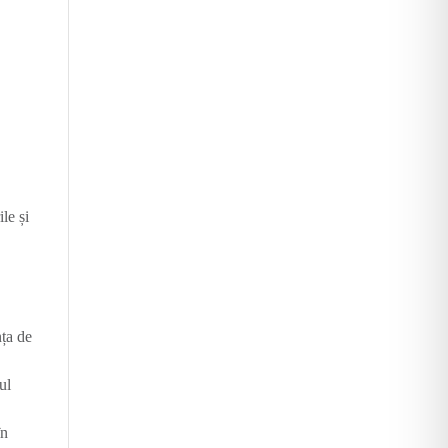
u
le și
nța de
ul
în