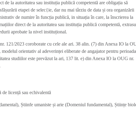
ect de la autoritatea sau instituția publică competentă are obligația să
ășurării etapei de selec{ie, dar nu mai târziu de data și ora organizării
strativ de numire în funcția publică, in situația în care, la înscrierea la
ațiilor direct de la autoritatea sau instituția publică competentă, extrasu
edurii aprobate la nivel instituțional.
 nr. 121/2023 coroborate cu cele ale ari. 38 alin. (7) din Anexa IO la O
, modelul orientativ al adeverinței eliberate de angajator pentru perioad
itatea studiilor este prevăzut la ari, 137 lit. e) din Anexa IO la OUG nr.
.
ă de licență sau echivalentă
amental), Știinfe umaniste și arie (Domeniul fundamental), Științe biol