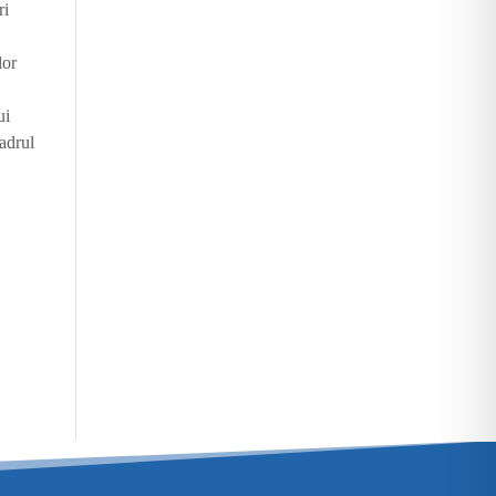
ri
lor
ui
adrul