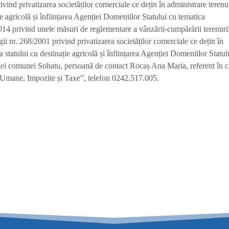
ivind privatizarea societăților comerciale ce dețin în administrare terenu
ție agricolă și înființarea Agenției Domeniilor Statului cu tematica
14 privind unele măsuri de reglementare a vânzării-cumpărării terenuri
gii nr. 268/2001 privind privatizarea societăților comerciale ce dețin în
 a statului cu destinație agricolă și înființarea Agenției Domeniilor Statul
ăriei comunei Sohatu, persoană de contact Rocaș Ana Maria, referent în c
 Umane, Impozite și Taxe”, telefon 0242.517.005.