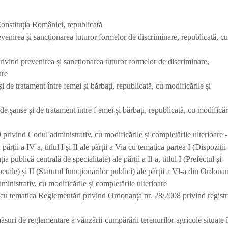
Constituția României, republicată
enirea și sancționarea tuturor formelor de discriminare, republicată, c
vind prevenirea și sancționarea tuturor formelor de discriminare,
are
 de tratament între femei și bărbați, republicată, cu modificările și
e șanse și de tratament între f emei și bărbați, republicată, cu modificări
rivind Codul administrativ, cu modificările și completările ulterioare -
1 al părții a IV-a, titlul I și II ale părții a Via cu tematica partea I (Dispoziții
ia publică centrală de specialitate) ale părții a Il-a, titlul I (Prefectul și
enerale) și II (Statutul funcționarilor publici) ale părții a Vl-a din Ordona
nistrativ, cu modificările și completările ulterioare
l cu tematica Reglementări privind Ordonanța nr. 28/2008 privind registr
uri de reglementare a vânzării-cumpărării terenurilor agricole situate 