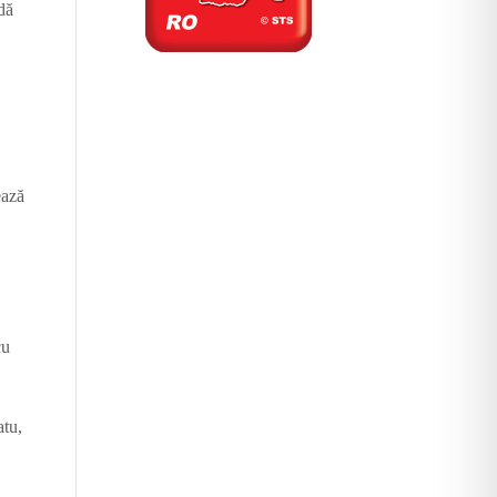
dă
ează
cu
e
atu,