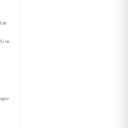
l de
UG nr.
a
ogice