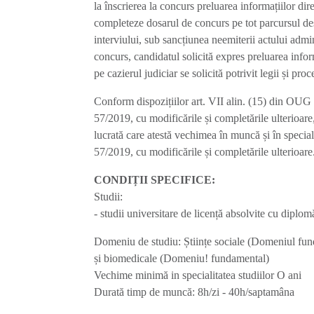
la înscrierea la concurs preluarea informațiilor dir
completeze dosarul de concurs pe tot parcursul desf
interviului, sub sancțiunea neemiterii actului admini
concurs, candidatul solicită expres preluarea inform
pe cazierul judiciar se solicită potrivit legii și proc
Conform dispozițiilor art. VII alin. (15) din OUG
57/2019, cu modificările și completările ulterioare
lucrată care atestă vechimea în muncă și în special
57/2019, cu modificările și completările ulterioare
CONDIȚII SPECIFICE:
Studii:
- studii universitare de licență absolvite cu diplom
Domeniu de studiu: Științe sociale (Domeniul fund
și biomedicale (Domeniu! fundamental)
Vechime minimă in specialitatea studiilor O ani
Durată timp de muncă: 8h/zi - 40h/saptamâna