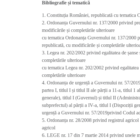
Bibliografie și tematică
1. Constituția României, republicată cu tematica 
2. Ordonanța Guvernului nr. 137/2000 privind prev
modificările și completările ulterioare
cu tematica Ordonanța Guvernului nr. 137/2000 pri
republicată, cu modificările și completările ulterio
3. Legea nr. 202/2002 privind egalitatea de șanse și
completările ulterioare
cu tematica Legea nr. 202/2002 privind egalitatea d
completările ulterioare
4. Ordonanța de urgență a Guvernului nr. 57/2019 p
partea I, titlul I și titlul II ale părții a 11-a, titlul 
generale), titlul I (Guvernul) și titlul II (Administraț
subprefectul) al părții a IV-a, titlul I (Dispoziții g
urgență a Guvernului nr. 57/2019privind Codul admi
5. Ordonanța nr. 28/2008 privind registrul agrico
agricol
6. LEGE nr. 17 din 7 martie 2014 privind unele măs