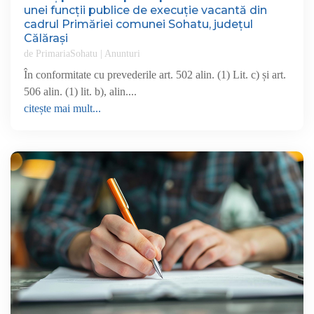
unei funcții publice de execuție vacantă din
cadrul Primăriei comunei Sohatu, județul
Călărași
de
PrimariaSohatu
|
Anunturi
În conformitate cu prevederile art. 502 alin. (1) Lit. c) și art.
506 alin. (1) lit. b), alin....
citește mai mult...