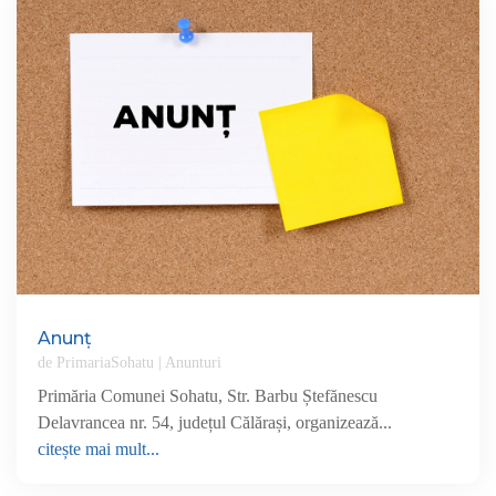
Anunț
de
PrimariaSohatu
|
Anunturi
Primăria Comunei Sohatu, Str. Barbu Ștefănescu
Delavrancea nr. 54, județul Călărași, organizează...
citește mai mult...