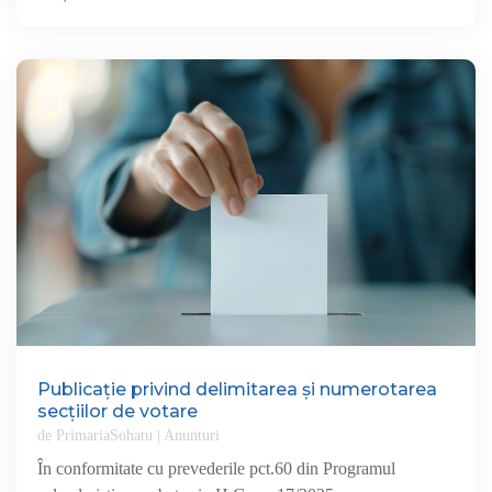
Publicație privind delimitarea și numerotarea
secțiilor de votare
de
PrimariaSohatu
|
Anunturi
În conformitate cu prevederile pct.60 din Programul