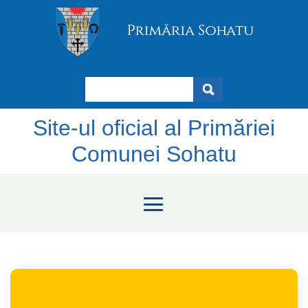
Search
Site-ul oficial al Primăriei
Comunei Sohatu