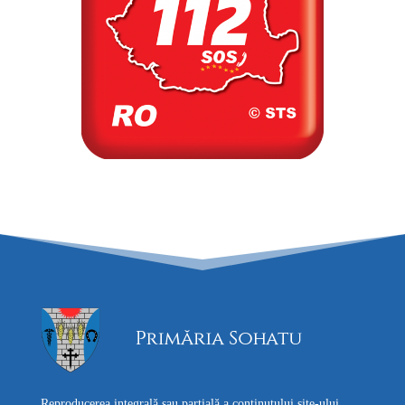
Reproducerea integrală sau parțială a conținutului site-ului