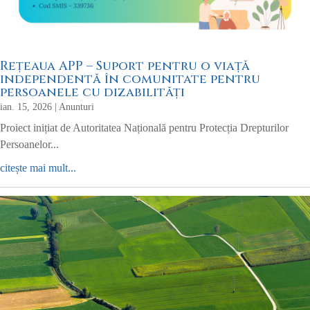
Rețeaua APP – Suport pentru o viață
independentă în comunitate pentru
persoanele cu dizabilități
ian. 15, 2026
|
Anunturi
Proiect inițiat de Autoritatea Națională pentru Protecția Drepturilor
Persoanelor...
citește mai mult...