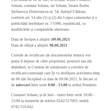
Sohatu, comuna Sohatu, sat Sohatu, Strada Barbu
Ștefanescu Delavrancea nr. 54, Județul Călărași,
conform art. 14 alin (1) și (2) din Legea cadastrului și a
publicității imobiliare nr. 7/1996, republicată, cu
modificările și completările ulterioare.
Data de început a afișării
:09.06.2021
Data de sfârșit a afișării:
08.08.2021
Cererile de rectificare ale documentelor tehnice vor
putea fi depuse de către proprietari, posesori sau alți
deținători, la Comisia de soluționare a cererilor de
rectificare/contestații care își va desfășura activitatea timp
de 60 zile începând cu data de 09.06.2021, în fiecare zi
de
miercuri
între orele
9:00
-
15:00
la sediul Primăriei
Comunei Sohatu, și de luni - vineri între orele 10:00 -
15:00 la numerele de telefon 0242/517005; mobil.
0745.510.642.